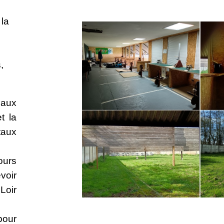
 la
,
 aux
t la
taux
ours
voir
Loir
pour