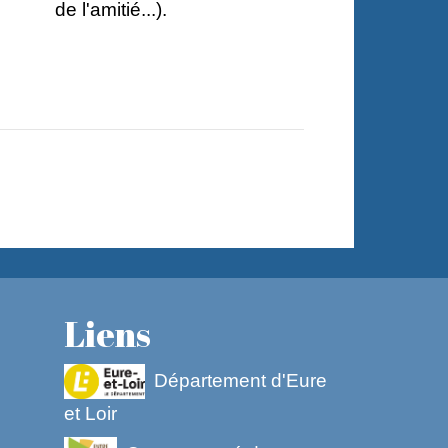
de l'amitié...).
Liens
Département d'Eure
et Loir