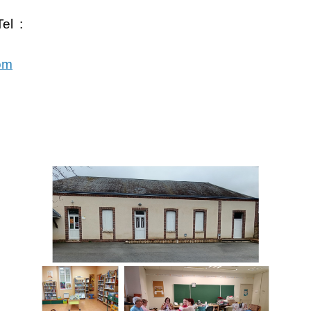
el :
om