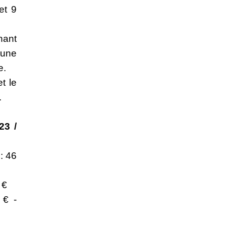
et 9
ant
’une
e.
t le
.
23 /
: 46
 €
 € -