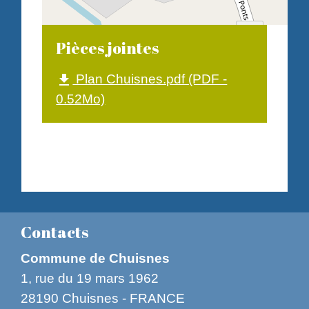
Pièces jointes
Plan Chuisnes.pdf (PDF -
file_download
0.52Mo)
© OpenStreetMap
Contacts
Commune de Chuisnes
1, rue du 19 mars 1962
28190 Chuisnes - FRANCE