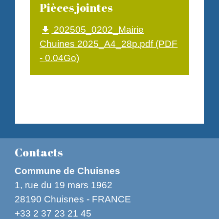
Pièces jointes
202505_0202_Mairie
file_download
Chuines 2025_A4_28p.pdf (PDF
- 0.04Go)
Contacts
Commune de Chuisnes
1, rue du 19 mars 1962
28190 Chuisnes - FRANCE
+33 2 37 23 21 45