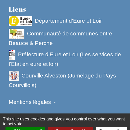
Liens
Département d'Eure et Loir
Communauté de communes entre
Beauce & Perche
Préfecture d'Eure et Loir (Les services de
l'Etat en eure et loir)
Courville Alveston (Jumelage du Pays
Courvillois)
Mentions légales
-
Politique de confidentialité
-
Accessibilité
-
This site uses cookies and gives you control over what you want
to activate
Plan du site
-
Gestion des cookies