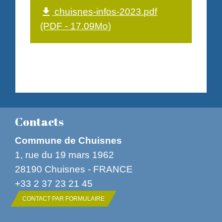
chuisnes-infos-2023.pdf
file_download
(PDF - 17.09Mo)
Contacts
Commune de Chuisnes
1, rue du 19 mars 1962
28190 Chuisnes - FRANCE
+33 2 37 23 21 45
CONTACT PAR FORMULAIRE