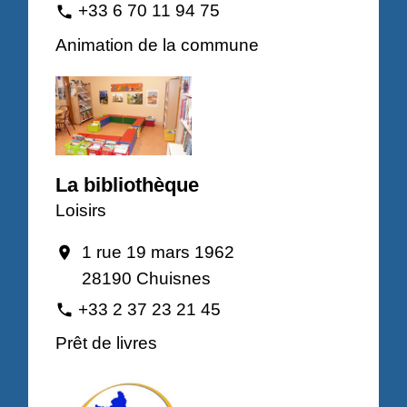
+33 6 70 11 94 75
phone
Animation de la commune
La bibliothèque
Loisirs
1 rue 19 mars 1962
location_on
28190 Chuisnes
+33 2 37 23 21 45
phone
Prêt de livres