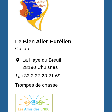
Le Bien Aller Eurélien
Culture
La Haye du Breuil
location_on
28190 Chuisnes
+33 2 37 23 21 69
phone
Trompes de chasse