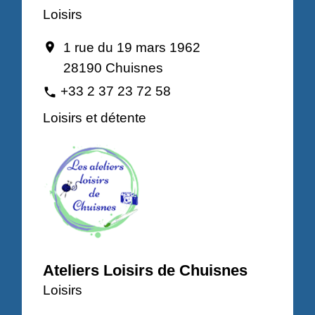
Loisirs
1 rue du 19 mars 1962
location_on
28190 Chuisnes
+33 2 37 23 72 58
phone
Loisirs et détente
Ateliers Loisirs de Chuisnes
Loisirs